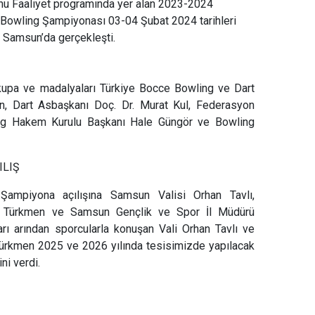
nu Faaliyet programında yer alan 2023-2024
er Bowling Şampiyonası 03-04 Şubat 2024 tarihleri
 Samsun’da gerçekleşti.
upa ve madalyaları Türkiye Bocce Bowling ve Dart
n, Dart Asbaşkanı Doç. Dr. Murat Kul, Federasyon
ing Hakem Kurulu Başkanı Hale Güngör ve Bowling
.
ILIŞ
 Şampiyona açılışına Samsun Valisi Orhan Tavlı,
u Türkmen ve Samsun Gençlik ve Spor İl Müdürü
arı arından sporcularla konuşan Vali Orhan Tavlı ve
ürkmen 2025 ve 2026 yılında tesisimizde yapılacak
i verdi.