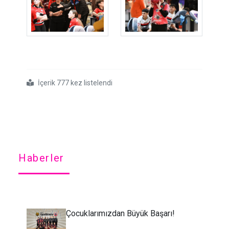
İçerik 777 kez listelendi
#2025 2026
#gsb
#okul
#sporları
#bowling
#gençler
#grup
#birinciliği
#sona
#erdi
Haberler
Çocuklarımızdan Büyük Başarı!