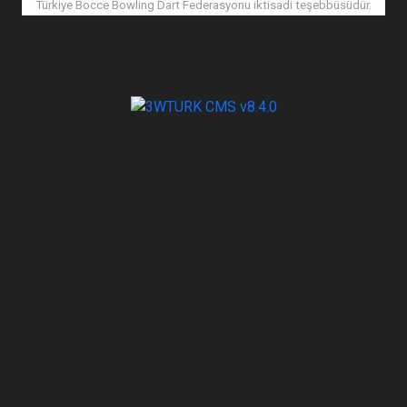
Türkiye Bocce Bowling Dart Federasyonu iktisadi teşebbüsüdür.