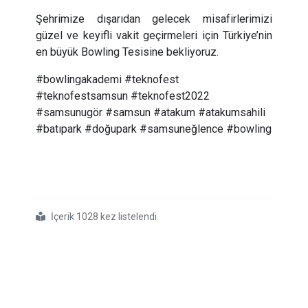
Şehrimize dışarıdan gelecek misafirlerimizi
güzel ve keyifli vakit geçirmeleri için Türkiye’nin
en büyük Bowling Tesisine bekliyoruz.
#bowlingakademi #teknofest
#teknofestsamsun #teknofest2022
#samsunugör #samsun #atakum #atakumsahili
#batıpark #doğupark #samsuneğlence #bowling
İçerik 1028 kez listelendi
#teknofest
#için
#hazırız